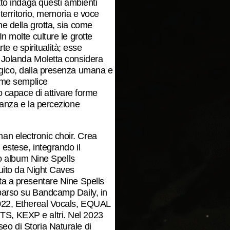
etto indaga questi ambienti
i territorio, memoria e voce
ne della grotta, sia come
n molte culture le grotte
rte e spiritualità; esse
. Jolanda Moletta considera
ogico, dalla presenza umana e
come semplice
capace di attivare forme
nanza e la percezione
an electronic choir. Crea
 estese, integrando il
suo album Nine Spells
guito da Night Caves
ta a presentare Nine Spells
pparso su Bandcamp Daily, in
2022, Ethereal Vocals, EQUAL
TS, KEXP e altri. Nel 2023
eo di Storia Naturale di