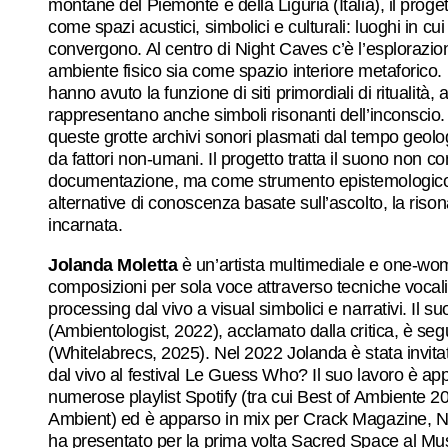
montane del Piemonte e della Liguria (Italia), il prog
come spazi acustici, simbolici e culturali: luoghi in cu
convergono. Al centro di Night Caves c’è l’esplorazio
ambiente fisico sia come spazio interiore metaforico. I
hanno avuto la funzione di siti primordiali di ritualità, a
rappresentano anche simboli risonanti dell’inconscio
queste grotte archivi sonori plasmati dal tempo geol
da fattori non-umani. Il progetto tratta il suono non 
documentazione, ma come strumento epistemologico 
alternative di conoscenza basate sull’ascolto, la riso
incarnata.
Jolanda Moletta
è un’artista multimediale e one-wom
composizioni per sola voce attraverso tecniche vocali
processing dal vivo a visual simbolici e narrativi. Il 
(Ambientologist, 2022), acclamato dalla critica, è se
(Whitelabrecs, 2025). Nel 2022 Jolanda è stata invita
dal vivo al festival Le Guess Who? Il suo lavoro è a
numerose playlist Spotify (tra cui Best of Ambiente 
Ambient) ed è apparso in mix per Crack Magazine, N
ha presentato per la prima volta Sacred Space al Mus