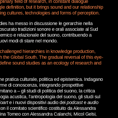
iplinary field of research, in constant dialogue
e definition, but it brings sound and our relationship
ning cultures, technologies and forms of perception.
tudies ha messo in discussione le gerarchie nella
scurato tradizioni sonore e orali associate al Sud
istemico e relazionale del suono, contribuendo a
nuovi modi di stare nel mondo.
s challenged hierarchies in knowledge production,
th the Global South. The gradual reversal of this eye-
redefine sound studies as an ecology of research and
 pratica culturale, politica ed epistemica. Indagano
forme di conoscenza, integrando prospettive
tano a – gli studi di politica del suono, la critica
logia acustica, l’antropologia del suono, gli studi sul
ioart
e i nuovi dispositivi audio dei
podcast
e
audio
 il comitato scientifico costituito da Alessandra
rina Tomeo con Alessandra Calanchi, Micol Gelsi,