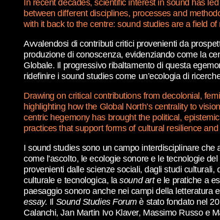
In recent decades, scientific interest in sound has led 
between different disciplines, processes and methodolo
with it back to the centre: sound studies are a field 
Avvalendosi di contributi critici provenienti da prospe
produzione di conoscenza, evidenziando come la centra
Globale. Il progressivo ribaltamento di questa egemoni
ridefinire i sound studies come un’ecologia di ricerc
Drawing on critical contributions from decolonial, fe
highlighting how the Global North’s centrality to visi
centric hegemony has brought the political, epistemic
practices that support forms of cultural resilience an
I sound studies sono un campo interdisciplinare che 
come l’ascolto, le ecologie sonore e le tecnologie de
provenienti dalle scienze sociali, dagli studi culturali,
culturale e tecnologica, la
sound art
e le pratiche a e
paesaggio sonoro anche nei campi della letteratura e
essay.
Il
Sound Studies Forum
è stato fondato nel 20
Calanchi, Jan Martin Ivo Klaver, Massimo Russo e Ma