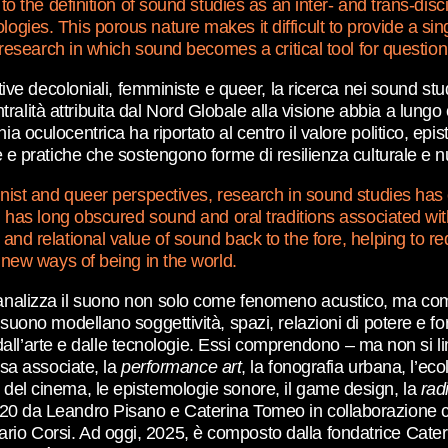
to the definition of sound studies as an inter- and trans-disc
gies. This porous nature makes it difficult to provide a singl
of research in which sound becomes a critical tool for questio
ttive decoloniali, femministe e queer, la ricerca nei sound s
lità attribuita dal Nord Globale alla visione abbia a lungo o
a oculocentrica ha riportato al centro il valore politico, ep
he e pratiche che sostengono forme di resilienza culturale e 
minist and queer perspectives, research in sound studies ha
on has long obscured sound and oral traditions associated wi
 and relational value of sound back to the fore, helping to 
d new ways of being in the world.
analizza il suono non solo come fenomeno acustico, ma come
l suono modellano soggettività, spazi, relazioni di potere e 
 dall’arte e dalle tecnologie. Essi comprendono – ma non si limi
ssa associate, la
performance art
, la fonografia urbana, l’eco
 del cinema, le epistemologie sonore, il game design, la
rad
20 da Leandro Pisano e Caterina Tomeo in collaborazione con
rio Corsi. Ad oggi, 2025, è composto dalla fondatrice Cate