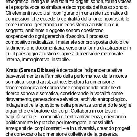
etnografico. Indaga le relazioni tra oggetti sonori, found voices
e la propria voce assimilata e decomposta dal flusso sonoro.
Gli elementi raccolti si riconfigurano in una rete rizomatica di
connessioni che eccede la centralità della fonte riconoscibile
come umana, generando un ecosistema acustico in cui
soggetto, ambiente e oggetto sonoro coesistono,
sospendendo ogni gerarchia d’ascolto. Il processo
compositivo radicalizza il materiale sonoro spostandolo oltre
la dimensione documentaria, verso una forma di astrazione in
cui il paesaggio acustico si apre a dimensione memoriale
interna, immaginativa, instabile.
Kratu (Serena Dibiase)
è ricercatrice indipendente attiva
trasversalmente nell’ambito della performance, della ricerca
somatica, sound artist, autrice. Esplora la dimensione
fenomenologica del corpo-voce componendo pratiche di
ricerca sonora e somatica, considerando la vocalità come
ritrovamento, generazione selvatica, archivio antropologico.
Indaga inoltre la questione della presenza sondando le soglie
organiche e vibratorie dei corpi. Collabora in contesti di
fragilità sociale – comunità e centri antiviolenza, orientando
politicamente le pratiche per interrogare le possibilità
emergenti dei corpi costretti – e in università, creando progetti
che convocano la dimensione collettiva della presenza.