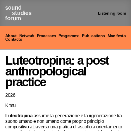
Vai
al
contenuto
Listening room
About
Network
Processes
Programme
Publications
Manifesto
Contacts
Luteotropina: a post
anthropological
practice
2026
Kratu
Luteotropina
assume la generazione e la rigenerazione tra
suono umano e non umano come proprio principio
compositivo attraverso una pratica di ascolto a orientamento