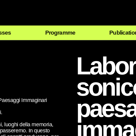
sses
Programme
Publicatio
Labor
sonic
paesa
 Paesaggi Immaginari
i.
immag
ni, luoghi della memoria,
 o passeremo. In questo