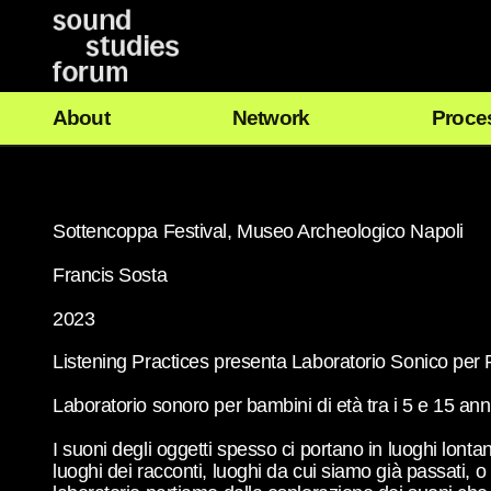
Vai
al
contenuto
About
Network
Proce
Sottencoppa Festival, Museo Archeologico Napoli
Francis Sosta
2023
Listening Practices presenta Laboratorio Sonico per
Laboratorio sonoro per bambini di età tra i 5 e 15 ann
I suoni degli oggetti spesso ci portano in luoghi lonta
luoghi dei racconti, luoghi da cui siamo già passati,