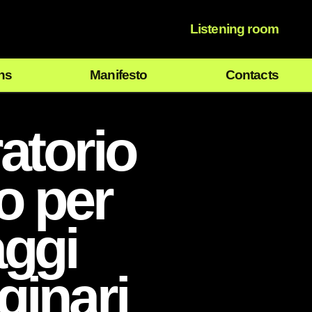
Listening room
ns
Manifesto
Contacts
atorio
o per
ggi
inari