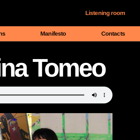
Listening room
ns
Manifesto
Contacts
ina Tomeo