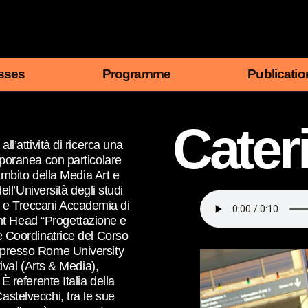
sses
Programme
Publicatio
Cater
ll’attività di ricerca una
mporanea con particolare
’ambito della Media Art e
ell’Università degli studi
 e Treccani Accademia di
nt Head “Progettazione e
 e Coordinatrice del Corso
” presso Rome University
tival (Arts & Media),
È referente Italia della
astelvecchi, tra le sue