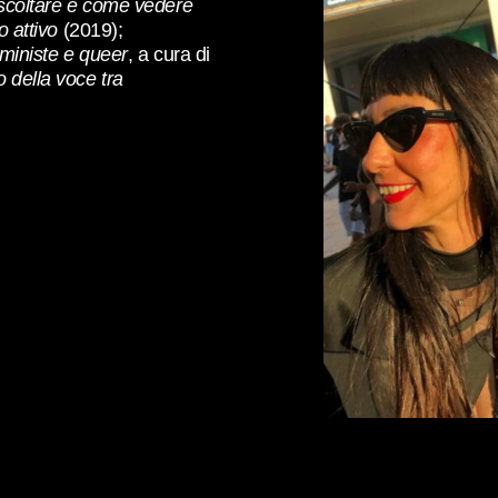
scoltare è come vedere
o attivo
(2019);
mministe e queer
, a cura di
 della voce tra