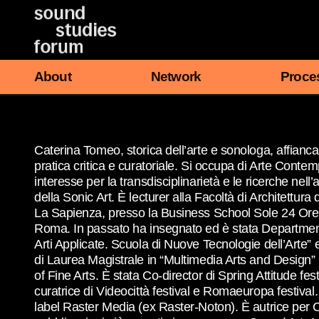
Vai
al
contenuto
About
Network
Proce
Caterina Tomeo, storica dell’arte e sonologa, affianca a
pratica critica e curatoriale. Si occupa di Arte Conte
interesse per la transdisciplinarietà e le ricerche nell
della Sonic Art. È lecturer alla Facoltà di Architettura d
La Sapienza, presso la Business School Sole 24 Ore
Roma. In passato ha insegnato ed è stata Departme
Arti Applicate. Scuola di Nuove Tecnologie dell’Arte”
di Laurea Magistrale in “Multimedia Arts and Design
of Fine Arts. È stata Co-director di Spring Attitude fes
curatrice di Videocittà festival e Romaeuropa festival. 
label Raster Media (ex Raster-Noton). È autrice per C