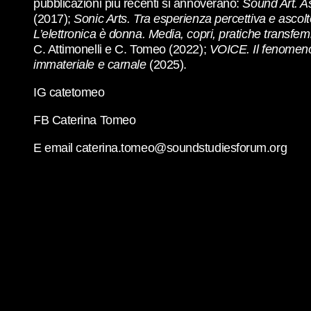
pubblicazioni più recenti si annoverano:
Sound Art. A
(2017);
Sonic Arts. Tra esperienza percettiva e ascolt
L’elettronica è donna. Media, copri, pratiche transfe
C. Attimonelli e C. Tomeo (2022);
VOICE. Il fenomeno
immateriale e carnale
(2025).
IG catetomeo
FB Caterina Tomeo
E email caterina.tomeo@soundstudiesforum.org